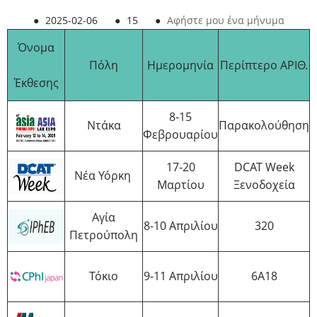
●
2025-02-06
●
15
●
Αφήστε μου ένα μήνυμα
Όνομα
Πόλη
Ημερομηνία
Περίπτερο ΑΡΙΘ.
Έκθεσης
8-15
Ντάκα
Παρακολούθηση
Φεβρουαρίου
17-20
DCAT Week
Νέα Υόρκη
Μαρτίου
Ξενοδοχεία
Αγία
8-10 Απριλίου
320
Πετρούπολη
Τόκιο
9-11 Απριλίου
6A18