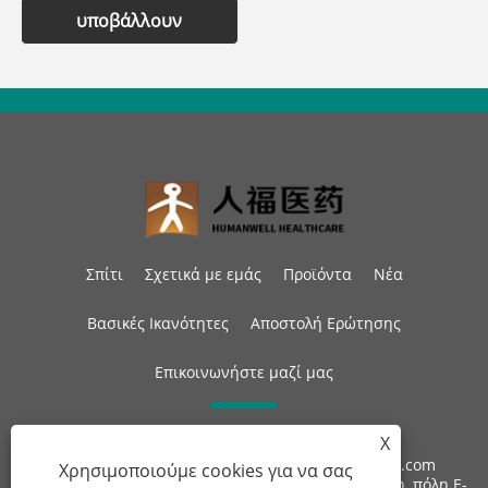
υποβάλλουν
Σπίτι
Σχετικά με εμάς
Προϊόντα
Νέα
Βασικές Ικανότητες
Αποστολή Ερώτησης
Επικοινωνήστε μαζί μας
X
Τηλ:
+86-27-87597155
ΗΛΕΚΤΡΟΝΙΚΗ ΔΙΕΥΘΥΝΣΗ:
sales@steroid-chem.com
Χρησιμοποιούμε cookies για να σας
Διεύθυνση:
Περιοχή Οικονομικής Ανάπτυξης Gedian, πόλη E-