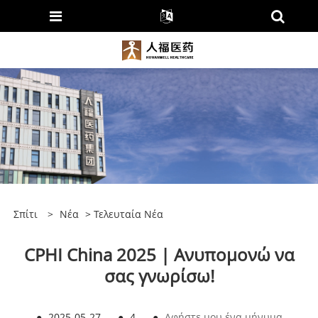
Σπίτι
>
Νέα
>
Τελευταία Νέα
CPHI China 2025 | Ανυπομονώ να
σας γνωρίσω!
●
2025-05-27
●
4
●
Αφήστε μου ένα μήνυμα