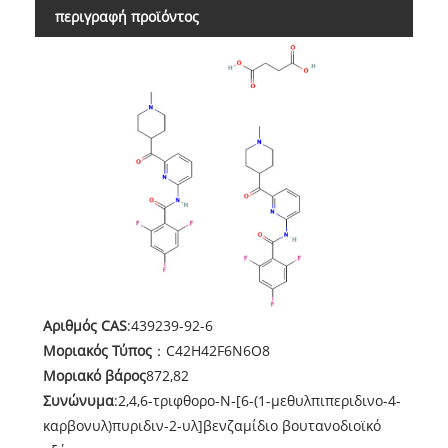
περιγραφή προϊόντος
Αριθμός CAS
:439239-92-6
Μοριακός Τύπος
：C42H42F6N6O8
Μοριακό βάρος
872,82
Συνώνυμα
:2,4,6-τριφθορο-Ν-[6-(1-μεθυλπιπεριδινο-4-
καρβονυλ)πυριδιν-2-υλ]βενζαμίδιο βουτανοδιοϊκό