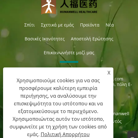
Σπίτι
Σχετικά με εμάς
Προϊόντα
Νέα
Βασικές Ικανότητες
Αποστολή Ερώτησης
Επικοινωνήστε μαζί μας
X
Τηλ:
+86-27-87597155
ΗΛΕΚΤΡΟΝΙΚΗ ΔΙΕΥΘΥΝΣΗ:
sales@steroid-chem.com
Χρησιμοποιούμε cookies για να σας
Διεύθυνση:
Περιοχή Οικονομικής Ανάπτυξης Gedian, πόλη E-
προσφέρουμε καλύτερη εμπειρία
zhou, Hubei, Κίνα.
περιήγησης, να αναλύσουμε την
επισκεψιμότητα του ιστότοπου και να
εξατομικεύσουμε το περιεχόμενο.
Πνευματικά δικαιώματα © 2022 Hubei Gedian Humanwell
Χρησιμοποιώντας αυτόν τον ιστότοπο,
Pharmaceutical Co., Ltd. Με την επιφύλαξη παντός
συμφωνείτε με τη χρήση των cookies από
δικαιώματος
εμάς.
Πολιτική Απορρήτου