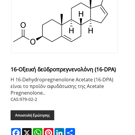
16-Οξεική δεϋδροπρεγνενολόνη (16-DPA)
Η 16-Dehydropregnenolone Acetate (16-DPA)
είναι το προϊόν αφυδάτωσης της Acetate
Pregnenolone..
CAS:979-02-2
Αποστολή Ερώτησης
Facebook
X
WhatsApp
Pinterest
LinkedIn
Share