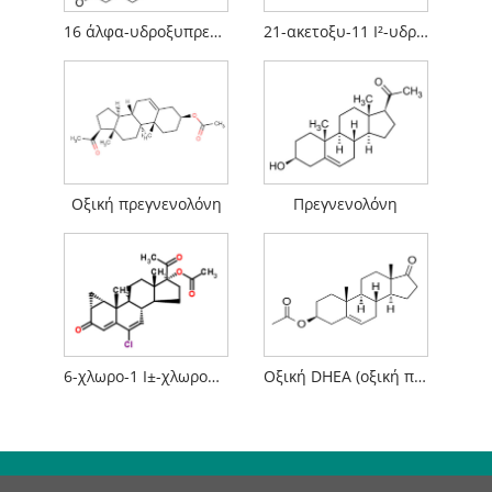
16 άλφα-υδροξυπρεδνιζολόνη
21-ακετοξυ-11 Ι²-υδροξυπρεγνα-1,4,16-τριενο-3,20-διόνη
Οξική πρεγνενολόνη
Πρεγνενολόνη
6-χλωρο-1 Ι±-χλωρομεθυλ-3,20-διοξο-πρέγνα-4,6-διεν-17 Ι±-ακετοξυ
Οξική DHEA (οξική πραστερόνη)