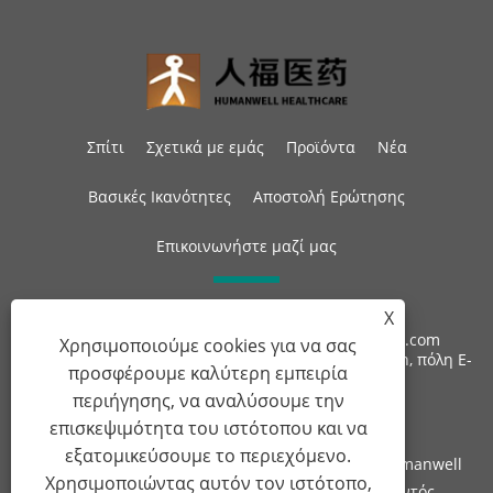
Σπίτι
Σχετικά με εμάς
Προϊόντα
Νέα
Βασικές Ικανότητες
Αποστολή Ερώτησης
Επικοινωνήστε μαζί μας
X
Τηλ:
+86-27-87597155
ΗΛΕΚΤΡΟΝΙΚΗ ΔΙΕΥΘΥΝΣΗ:
sales@steroid-chem.com
Χρησιμοποιούμε cookies για να σας
Διεύθυνση:
Περιοχή Οικονομικής Ανάπτυξης Gedian, πόλη E-
προσφέρουμε καλύτερη εμπειρία
zhou, Hubei, Κίνα.
περιήγησης, να αναλύσουμε την
επισκεψιμότητα του ιστότοπου και να
εξατομικεύσουμε το περιεχόμενο.
Πνευματικά δικαιώματα © 2022 Hubei Gedian Humanwell
Χρησιμοποιώντας αυτόν τον ιστότοπο,
Pharmaceutical Co., Ltd. Με την επιφύλαξη παντός