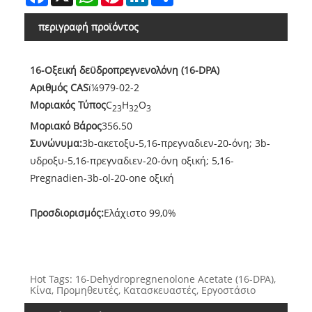
περιγραφή προϊόντος
16-Οξεική δεϋδροπρεγνενολόνη (16-DPA)
Αριθμός CAS
ï¼979-02-2
Μοριακός Τύπος
C
H
O
23
32
3
Μοριακό Βάρος
356.50
Συνώνυμα:
3b-ακετοξυ-5,16-πρεγναδιεν-20-όνη; 3b-
υδροξυ-5,16-πρεγναδιεν-20-όνη οξική; 5,16-
Pregnadien-3b-ol-20-one οξική
Προσδιορισμός:
Ελάχιστο 99,0%
Hot Tags: 16-Dehydropregnenolone Acetate (16-DPA),
Κίνα, Προμηθευτές, Κατασκευαστές, Εργοστάσιο